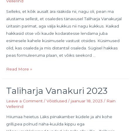
Vellerind
2026.
Selleks, et kõik ausalt ära rääkida nii, nagu oli, pean ma
alustama sellest, et osaledes tänavusel Taliharja Vanakurjal
üritasin parimat, aga välja kukkus nii nagu kukkus. Kaikad
hakkasid otse või kaude kodaratesse lendama juba
esimesele kahele küsimusele vastust otsides. Küsimused
olid, kas osaleda ja mis distantsil osaleda. Sügisel hakkas
peas formuleeruma plaan, et võiks seekord …
Jutustus
Read More »
sellest,
kuidas
Taliharja Vanakuri 2023
ma
jälle
Leave a Comment
/
Võistlused
/
jaanuar 18, 2023
/
Rain
Taliharja
Vellerind
Vanakurjaga
Hiiumaa heietus Läks piinakamber küdele ja ahi kohe
maadlesin
grilli,pea polnud näha-kuulda kippu ega