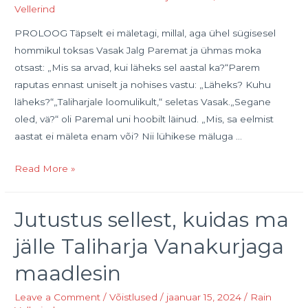
Vellerind
PROLOOG Täpselt ei mäletagi, millal, aga ühel sügisesel
hommikul toksas Vasak Jalg Paremat ja ühmas moka
otsast: „Mis sa arvad, kui läheks sel aastal ka?“Parem
raputas ennast uniselt ja nohises vastu: „Läheks? Kuhu
läheks?“„Taliharjale loomulikult,“ seletas Vasak.„Segane
oled, vä?“ oli Paremal uni hoobilt läinud. „Mis, sa eelmist
aastat ei mäleta enam või? Nii lühikese mäluga …
KUIDAS
Read More »
LANGETATAKSE
OTSUSEID
Jutustus sellest, kuidas ma
JA
MIKS
jälle Taliharja Vanakurjaga
MINNAKSE
maadlesin
TALIHARJALE.
TALIHARJA
Leave a Comment
/
Võistlused
/
jaanuar 15, 2024
/
Rain
VANAKURI