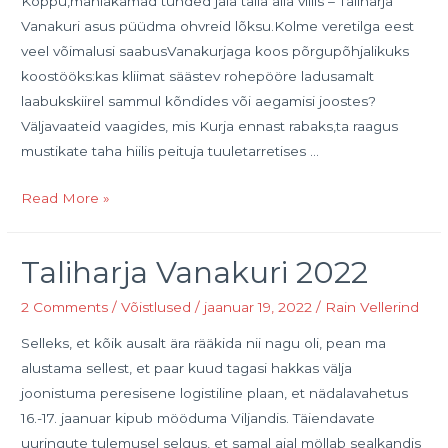
Kõppu,mahlakamad tunded jala talla alla villis – Taliharja
Vanakuri asus püüdma ohvreid lõksu.Kolme veretilga eest
veel võimalusi saabusVanakurjaga koos põrgupõhjalikuks
koostööks:kas kliimat säästev rohepööre ladusamalt
laabukskiirel sammul kõndides või aegamisi joostes?
Väljavaateid vaagides, mis Kurja ennast rabaks,ta raagus
mustikate taha hiilis peituja tuuletarretises …
Taliharja
Read More »
Vanakuri
2023
Taliharja Vanakuri 2022
2 Comments
/
Võistlused
/
jaanuar 19, 2022
/
Rain Vellerind
Selleks, et kõik ausalt ära rääkida nii nagu oli, pean ma
alustama sellest, et paar kuud tagasi hakkas välja
joonistuma peresisene logistiline plaan, et nädalavahetus
16.-17. jaanuar kipub mööduma Viljandis. Täiendavate
uuringute tulemusel selgus, et samal ajal möllab sealkandis