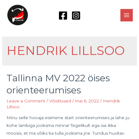
Skip
to
content
MAI
MEN
HENDRIK LILLSOO
Tallinna MV 2022 öises
orienteerumises
Leave a Comment
/
Võistlused
/
mai 6, 2022
/
Hendrik
Lillsoo
Minu selle hooaja esimene start orienteerumises ja lahe ju
kohe lambiga jooksma minna! Tegelikult ega isa ikka
moosis, et ma võiks ka tulla jooksma jne. Tundus huvitav