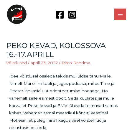
PEKO KEVAD, KOLOSSOVA
16.-17.APRILL
Võistlused
/
aprill 23, 2022
/
Risto Randma
Idee võistlusel osaleda tekkis mul üldse tänu Maile.
Nimelt Mai oli nii tubli ja jagas podcasti, milles Timo ja
Peeter lahkasid uut orienteerumise hooaega. No
vähemalt selle esimest poolt. Seda kuulates jäi mulle
kõrvu, et Peko kevad ja EMV lühirada toimuvad samas
kohas. Vähemalt samal maastikul kõrvuti kaartidel.
Mõtlesin, et polegi nii all kagus veel võistelnud ja
otsustasin osaleda.