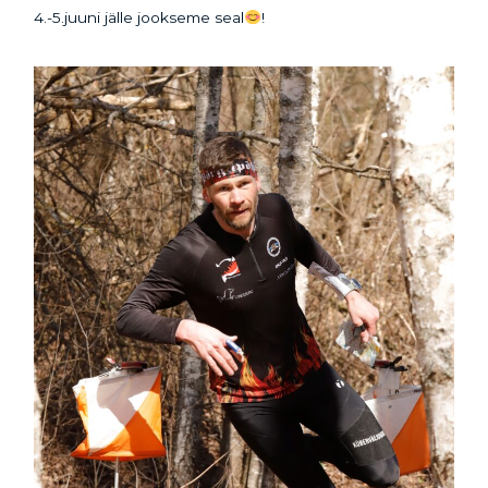
4.-5.juuni jälle jookseme seal
!