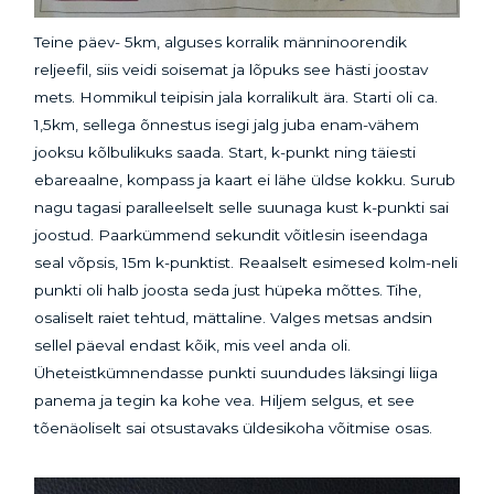
Teine päev- 5km, alguses korralik männinoorendik
reljeefil, siis veidi soisemat ja lõpuks see hästi joostav
mets. Hommikul teipisin jala korralikult ära. Starti oli ca.
1,5km, sellega õnnestus isegi jalg juba enam-vähem
jooksu kõlbulikuks saada. Start, k-punkt ning täiesti
ebareaalne, kompass ja kaart ei lähe üldse kokku. Surub
nagu tagasi paralleelselt selle suunaga kust k-punkti sai
joostud. Paarkümmend sekundit võitlesin iseendaga
seal võpsis, 15m k-punktist. Reaalselt esimesed kolm-neli
punkti oli halb joosta seda just hüpeka mõttes. Tihe,
osaliselt raiet tehtud, mättaline. Valges metsas andsin
sellel päeval endast kõik, mis veel anda oli.
Üheteistkümnendasse punkti suundudes läksingi liiga
panema ja tegin ka kohe vea. Hiljem selgus, et see
tõenäoliselt sai otsustavaks üldesikoha võitmise osas.