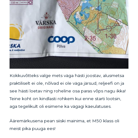
Kokkuvõtteks valge mets väga hästi joostav, alusmetsa
praktiliselt ei ole, nõlvad ei ole väga järsud, reljeefi on ja
see hästi loetav ning roheline osa paras võps nagu ikka!
Teine koht on kindlasti rohkem kui enne starti lootsin,
aga tegelikult oli esimene ka vägagi käeulatuses.
Ääremärkusena pean siiski mainima, et M50 klass oli
meist pika puuga ees!