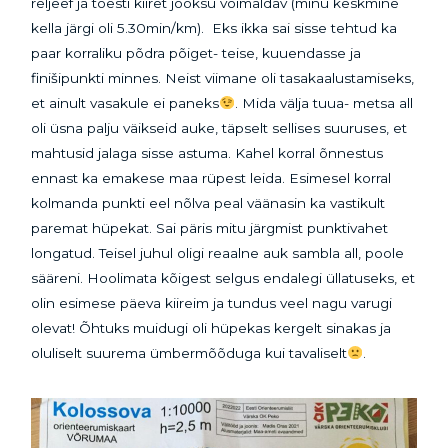
reljeef ja tõesti kiiret jooksu võimaldav (minu keskmine
kella järgi oli 5.30min/km). Eks ikka sai sisse tehtud ka
paar korraliku põdra põiget- teise, kuuendasse ja
finišipunkti minnes. Neist viimane oli tasakaalustamiseks,
et ainult vasakule ei paneks
. Mida välja tuua- metsa all
oli üsna palju väikseid auke, täpselt sellises suuruses, et
mahtusid jalaga sisse astuma. Kahel korral õnnestus
ennast ka emakese maa rüpest leida. Esimesel korral
kolmanda punkti eel nõlva peal väänasin ka vastikult
paremat hüpekat. Sai päris mitu järgmist punktivahet
longatud. Teisel juhul oligi reaalne auk sambla all, poole
sääreni. Hoolimata kõigest selgus endalegi üllatuseks, et
olin esimese päeva kiireim ja tundus veel nagu varugi
olevat! Õhtuks muidugi oli hüpekas kergelt sinakas ja
oluliselt suurema ümbermõõduga kui tavaliselt
.