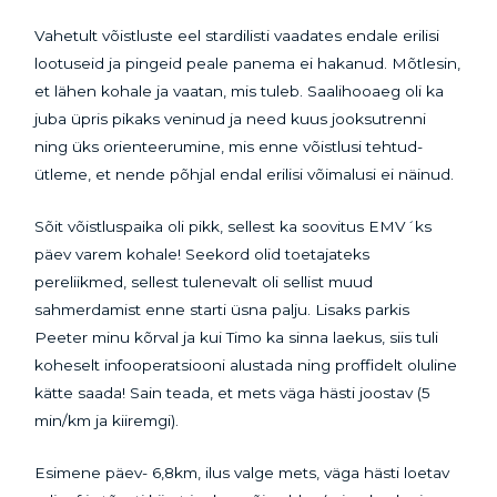
Vahetult võistluste eel stardilisti vaadates endale erilisi
lootuseid ja pingeid peale panema ei hakanud. Mõtlesin,
et lähen kohale ja vaatan, mis tuleb. Saalihooaeg oli ka
juba üpris pikaks veninud ja need kuus jooksutrenni
ning üks orienteerumine, mis enne võistlusi tehtud-
ütleme, et nende põhjal endal erilisi võimalusi ei näinud.
Sõit võistluspaika oli pikk, sellest ka soovitus EMV´ks
päev varem kohale! Seekord olid toetajateks
pereliikmed, sellest tulenevalt oli sellist muud
sahmerdamist enne starti üsna palju. Lisaks parkis
Peeter minu kõrval ja kui Timo ka sinna laekus, siis tuli
koheselt infooperatsiooni alustada ning proffidelt oluline
kätte saada! Sain teada, et mets väga hästi joostav (5
min/km ja kiiremgi).
Esimene päev- 6,8km, ilus valge mets, väga hästi loetav